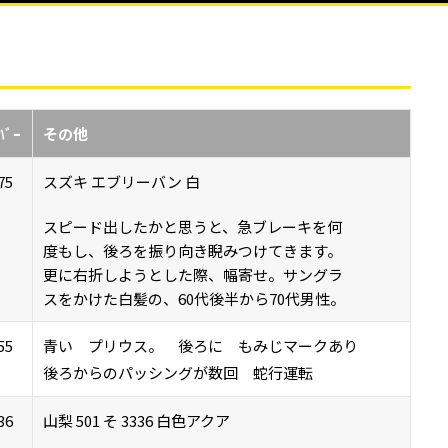
ﾊﾞｰ
その他
75
スズキ エブリーバン 白
スピード出したかと思うと、急ブレーキを何
度もし、後ろを振り向き睨みつけてきます。
更に右折しようとした際、幅寄せ。サングラ
スをかけた白髪の、60代後半から70代男性。
55
青い プリウス。 後ろに もみじマークあり
後ろからのパッシングが数回 蛇行運転
36
山梨 501 そ 3336 白色アクア