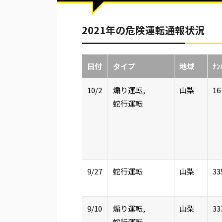
2021年の危険運転通報状況
日付
タイプ
地域
ﾅﾝ
10/2
煽り運転,
山梨
16
蛇行運転
9/27
蛇行運転
山梨
33
9/10
煽り運転,
山梨
33
蛇行運転