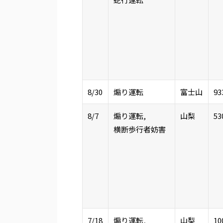
8/30
煽り運転
富士山
93
8/7
煽り運転,
山梨
53
横断歩行者妨害
7/18
煽り運転,
山梨
10