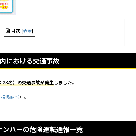
目次
[
表示
]
内における交通事故
：
23
名）の交通事故が発生
しました。
自検協調べ
）。
ナンバーの危険運転通報一覧