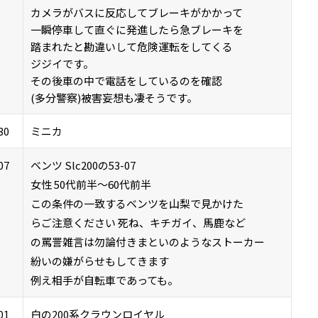
カメラがバスに反応してブレーキがかかって
一瞬停車して直ぐに発進したら急ブレーキを
踏まれたと勘違いして危険運転をしてくる
ジジイです。
その後車の中で電話をしているのを確認
(多分警察)被害妄想も凄そうです。
30
ミニカ
07
ベンツ Slc200の53-07
女性 50代前半～60代前半
この条件の一致するベンツを山梨で見かけた
らご注意ください 死ね、キチガイ、馬鹿など
の罵詈雑言は勿論付きまといのようなストーカー
紛いの嫌がらせもしてきます
例え相手が自転車であっても。
01
白の200系クラウンロイヤル