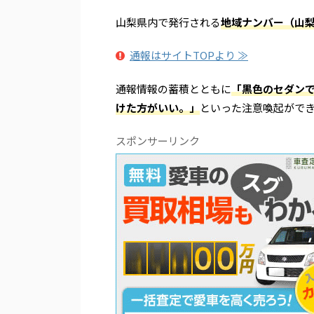
山梨県内で発行される
地域ナンバー（山
通報はサイトTOPより ≫
通報情報の蓄積とともに
「黒色のセダン
けた方がいい。」
といった注意喚起がで
スポンサーリンク