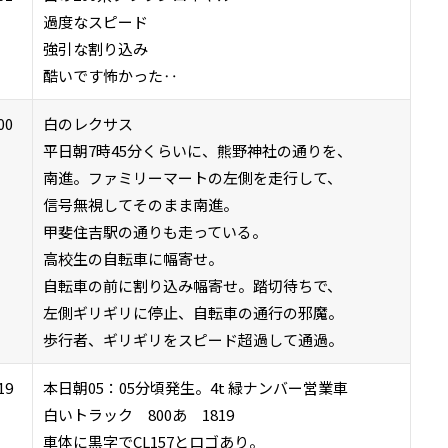
過度なスピード
強引な割り込み
酷いです怖かった‥
00
白のレクサス
平日朝7時45分くらいに、熊野神社の通りを、
南進。ファミリーマートの左側を走行して、
信号無視してそのまま南進。
甲斐住吉駅の通りも走っている。
高校生の自転車に幅寄せ。
自転車の前に割り込み幅寄せ。踏切待ちで、
左側ギリギリに停止、自転車の通行の邪魔。
歩行者、ギリギリをスピード超過して通過。
19
本日朝05：05分頃発生。4t 緑ナンバー営業車
白いトラック 800あ 1819
車体に黒字でCL157とロゴあり。