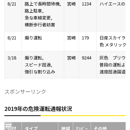
8/21
路上で長時間待機,
宮崎
1234
ハイエースの白
路上駐車,
急な車線変更,
横断歩行者妨害
8/21
煽り運転
宮崎
179
日産スカイライン
色 メタリック
3/18
煽り運転,
宮崎
9244
灰色 プリウス
スピード超過,
普段の運転より
強引な割り込み
速度超過国道３
スポンサーリンク
2019年の危険運転通報状況
日付
タイプ
地域
ﾅﾝﾊﾞｰ
その他