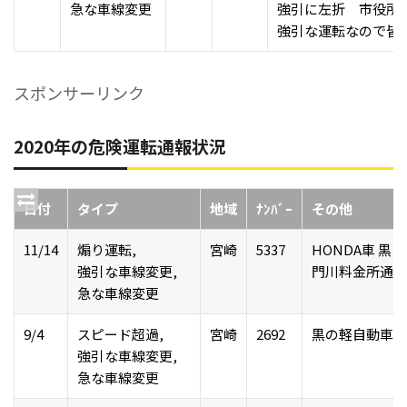
急な車線変更
強引に左折 市役所
強引な運転なので皆
スポンサーリンク
2020年の危険運転通報状況
日付
タイプ
地域
ﾅﾝﾊﾞｰ
その他
11/14
煽り運転,
宮崎
5337
HONDA車 黒
強引な車線変更,
門川料金所通過
急な車線変更
9/4
スピード超過,
宮崎
2692
黒の軽自動車
強引な車線変更,
急な車線変更