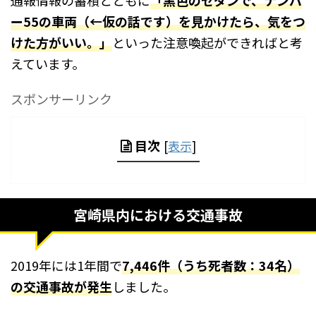
ー
55
の車両（
←
仮の話です）を見かけたら、気をつ
けた方がいい。」
といった注意喚起ができればと考
えています。
スポンサーリンク
目次
[
表示
]
宮崎県内における交通事故
2019年には1年間で
7,446
件（うち死者数：
34
名）
の交通事故が発生
しました。