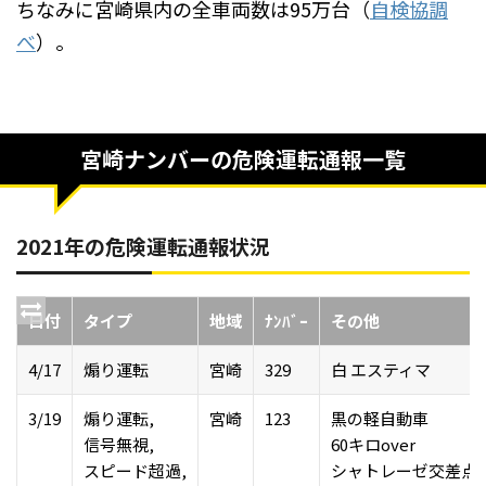
ちなみに宮崎県内の全車両数は95万台（
自検協調
べ
）。
宮崎ナンバーの危険運転通報一覧
2021年の危険運転通報状況
日付
タイプ
地域
ﾅﾝﾊﾞｰ
その他
4/17
煽り運転
宮崎
329
白 エスティマ
3/19
煽り運転,
宮崎
123
黒の軽自動車
信号無視,
60キロover
スピード超過,
シャトレーゼ交差点